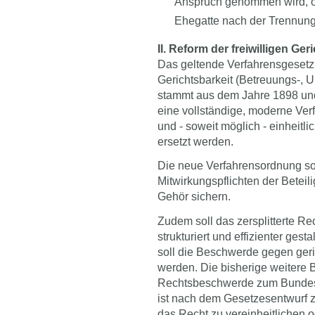
Anspruch genommen wird, o
Ehegatte nach der Trennung 
II. Reform der freiwilligen Ger
Das geltende Verfahrensgesetz 
Gerichtsbarkeit (Betreuungs-, 
stammt aus dem Jahre 1898 und
eine vollständige, moderne Ver
und - soweit möglich - einheitl
ersetzt werden.
Die neue Verfahrensordnung sol
Mitwirkungspflichten der Beteil
Gehör sichern.
Zudem soll das zersplitterte Rec
strukturiert und effizienter ges
soll die Beschwerde gegen geric
werden. Die bisherige weitere 
Rechtsbeschwerde zum Bundesg
ist nach dem Gesetzesentwurf 
das Recht zu vereinheitlichen od