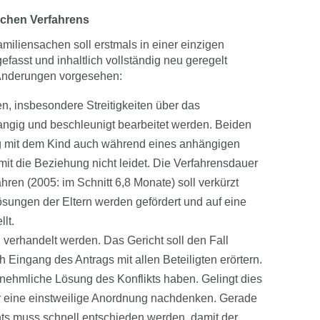
lichen Verfahrens
amiliensachen soll erstmals in einer einzigen
sst und inhaltlich vollständig neu geregelt
 Änderungen vorgesehen:
n, insbesondere Streitigkeiten über das
gig und beschleunigt bearbeitet werden. Beiden
ng mit dem Kind auch während eines anhängigen
mit die Beziehung nicht leidet. Die Verfahrensdauer
ren (2005: im Schnitt 6,8 Monate) soll verkürzt
sungen der Eltern werden gefördert und auf eine
lt.
 verhandelt werden. Das Gericht soll den Fall
 Eingang des Antrags mit allen Beteiligten erörtern.
vernehmliche Lösung des Konflikts haben. Gelingt dies
er eine einstweilige Anordnung nachdenken. Gerade
s muss schnell entschieden werden, damit der