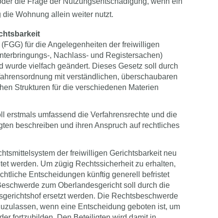
der die Frage der Nutzungsentschädigung, wenn ein
die Wohnung allein weiter nutzt.
ichtsbarkeit
(FGG) für die Angelegenheiten der freiwilligen
Unterbringungs-, Nachlass- und Registersachen)
 wurde vielfach geändert. Dieses Gesetz soll durch
fahrensordnung mit verständlichen, überschaubaren
ichen Strukturen für die verschiedenen Materien
l erstmals umfassend die Verfahrensrechte und die
igten beschreiben und ihren Anspruch auf rechtliches
htsmittelsystem der freiwilligen Gerichtsbarkeit neu
taltet werden. Um zügig Rechtssicherheit zu erhalten,
htliche Entscheidungen künftig generell befristet
Beschwerde zum Oberlandesgericht soll durch die
erichtshof ersetzt werden. Die Rechtsbeschwerde
zuzulassen, wenn eine Entscheidung geboten ist, um
er fortzubilden. Den Beteiligten wird damit in